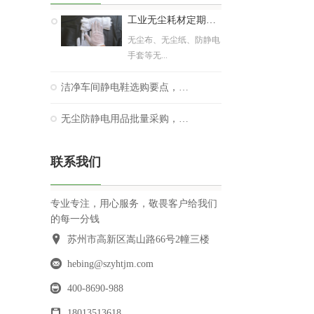
工业无尘耗材定期更换标准，避免隐形生产隐患
无尘布、无尘纸、防静电
手套等无...
洁净车间静电鞋选购要点，防静电且耐清洗
无尘防静电用品批量采购，源头厂家优势解析
联系我们
专业专注，用心服务，敬畏客户给我们
的每一分钱
苏州市高新区嵩山路66号2幢三楼
hebing@szyhtjm.com
400-8690-988
18013513618