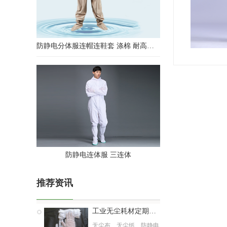
防静电分体服连帽连鞋套 涤棉 耐高温洁净内服 百级无尘服 防尘服
防静电连体服 三连体
推荐资讯
工业无尘耗材定期更换标准，避免隐形生产隐患
无尘布、无尘纸、防静电