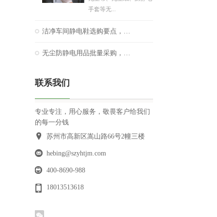
手套等无...
洁净车间静电鞋选购要点，防静电且耐清洗
无尘防静电用品批量采购，源头厂家优势解析
联系我们
专业专注，用心服务，敬畏客户给我们
的每一分钱
苏州市高新区嵩山路66号2幢三楼
hebing@szyhtjm.com
400-8690-988
18013513618