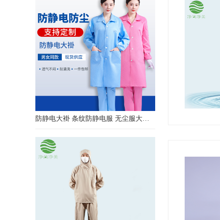
防静电大褂 条纹防静电服 无尘服大褂 防静电大褂工作服