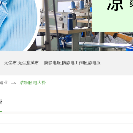
无尘布,无尘擦拭布
防静电服,防静电工作服,静电服
造业
洁净服 电大褂
褂