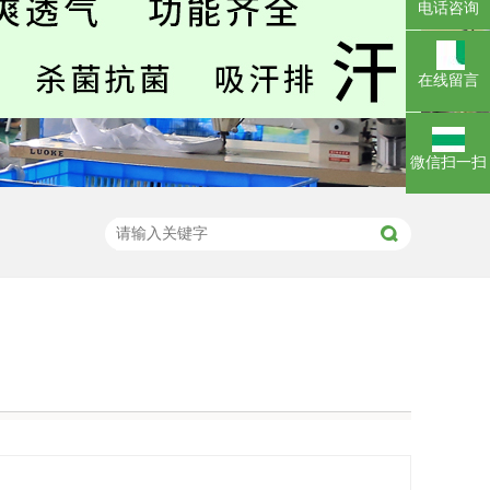
电话咨询
在线留言
微信扫一扫