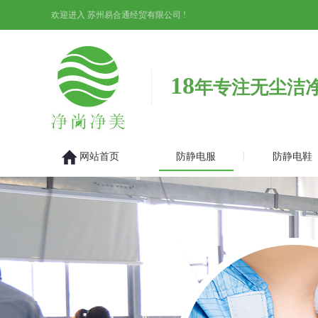
欢迎进入 苏州易合通经贸有限公司 !
18
年专注无尘洁
网站首页
防静电服
防静电鞋