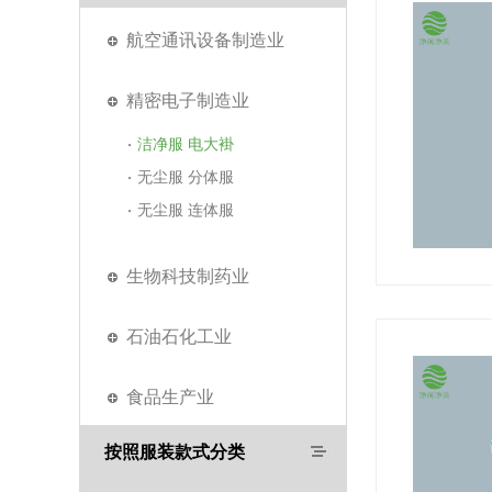
航空通讯设备制造业
精密电子制造业
洁净服 电大褂
无尘服 分体服
无尘服 连体服
生物科技制药业
石油石化工业
食品生产业
按照服装款式分类