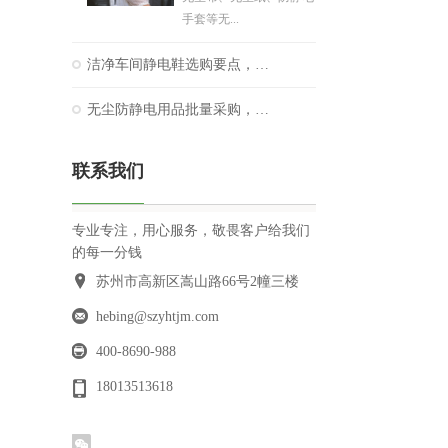
手套等无...
洁净车间静电鞋选购要点，防静电且耐清洗
无尘防静电用品批量采购，源头厂家优势解析
联系我们
专业专注，用心服务，敬畏客户给我们
的每一分钱
苏州市高新区嵩山路66号2幢三楼
hebing@szyhtjm.com
400-8690-988
18013513618