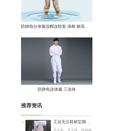
防静电分体服连帽连鞋套 涤棉 耐高温洁净内服 百级无尘服 防尘服
防静电连体服 三连体
推荐资讯
工业无尘耗材定期更换标准，避免隐形生产隐患
无尘布、无尘纸、防静电