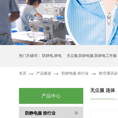
热门关键词：
防静电,静电
无尘服,防静电服,防静电工作服
首页
产品频道
防静电服 按行业
航空通讯设
防静电工作服,防静电服,洁净服
无尘服 连体
产品中心
防静电服 按行业