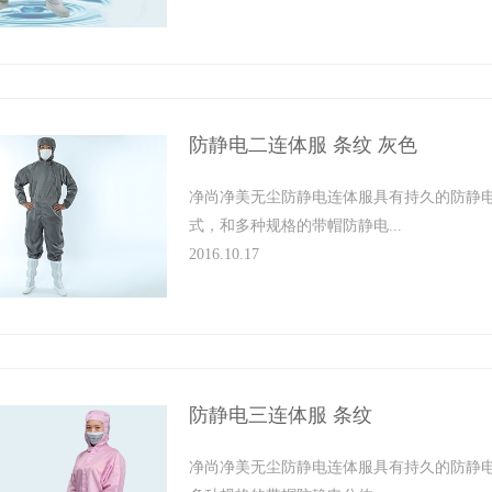
防静电二连体服 条纹 灰色
净尚净美无尘防静电连体服具有持久的防静
式，和多种规格的带帽防静电...
2016.10.17
防静电三连体服 条纹
净尚净美无尘防静电连体服具有持久的防静