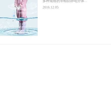
多种规格的带帽防静电分体...
2016.12.05