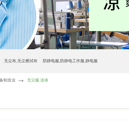
无尘布,无尘擦拭布
防静电服,防静电工作服,静电服
备制造业
无尘服 连体