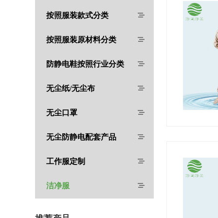
按照服装款式分类
按照服装原材料分类
防静电鞋按照行业分类
无尘纸/无尘布
无尘口罩
无尘防静电配套产品
工作服定制
洁净服