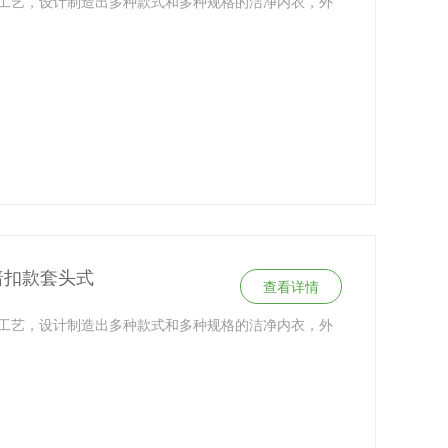
工工艺，设计制造出多种款式和多种规格的洁净内衣，外
暗扣款套头式
查看详情
工工艺，设计制造出多种款式和多种规格的洁净内衣，外