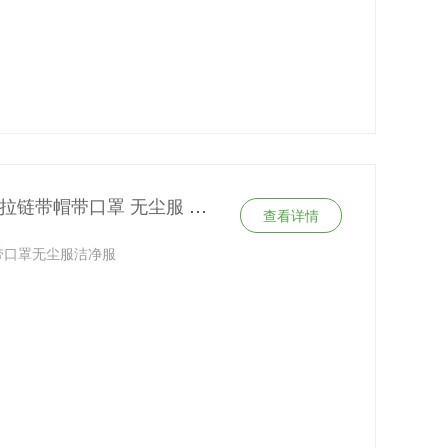
防静电连体服 黄色条纹三连体系斜拉链带帽带口罩 无尘服 洁净服
查看详情
带口罩无尘服洁净服