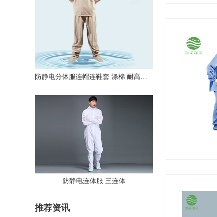
防静电分体服连帽连鞋套 涤棉 耐高温洁净内服 百级无尘服 防尘服
防静电连体服 三连体
推荐资讯